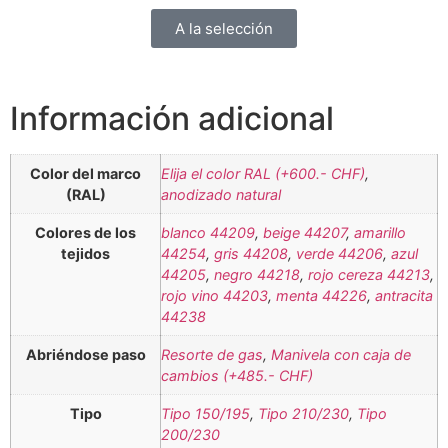
A la selección
Información adicional
Color del marco
Elija el color RAL (+600.- CHF)
,
(RAL)
anodizado natural
Colores de los
blanco 44209
,
beige 44207
,
amarillo
tejidos
44254
,
gris 44208
,
verde 44206
,
azul
44205
,
negro 44218
,
rojo cereza 44213
,
rojo vino 44203
,
menta 44226
,
antracita
44238
Abriéndose paso
Resorte de gas
,
Manivela con caja de
cambios (+485.- CHF)
Tipo
Tipo 150/195
,
Tipo 210/230
,
Tipo
200/230