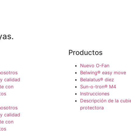
yas.
Productos
Nuevo O-Fan
nosotros
Belwing® easy move
y calidad
Belalatus® diez
te con
Sun-o-tron® M4
tos
Instrucciones
Descripción de la cubi
nosotros
protectora
y calidad
te con
tos