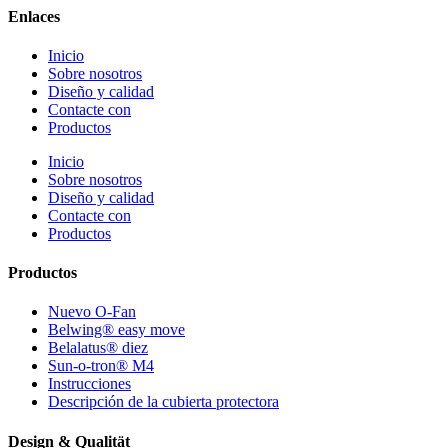
Enlaces
Inicio
Sobre nosotros
Diseño y calidad
Contacte con
Productos
Inicio
Sobre nosotros
Diseño y calidad
Contacte con
Productos
Productos
Nuevo O-Fan
Belwing® easy move
Belalatus® diez
Sun-o-tron® M4
Instrucciones
Descripción de la cubierta protectora
Design & Qualität