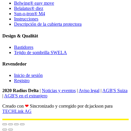
Belwing® easy move
Belalatus® diez
Sun-o-tron® M4
Instrucciones
Descripción de la cubierta protectora
Design & Qualität
Bastidores
Tejido de sombrilla SWELA
Revendedor
Inicio de sesión
Registro
2020 Radius Delta
|
Noticias y eventos
|
Aviso legal
|
AGB'S Suiza
|
AGB'S en el extranjero
Creado con
❤
Sincronizado y corregido por dr.jackson para
TECHLink AG