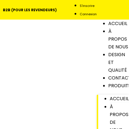
S'inscrire
B2B (POUR LES REVENDEURS)
Connexion
ACCUEIL
À
PROPOS
DE NOUS
DESIGN
ET
QUALITÉ
CONTAC
PRODUIT
ACCUEIL
À
PROPOS
DE