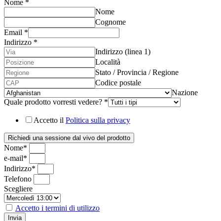
Nome
*
Nome
Cognome
Email
*
Indirizzo
*
Indirizzo (linea 1)
Località
Stato / Provincia / Regione
Codice postale
Nazione
Quale prodotto vorresti vedere?
*
Accetto il
Politica sulla privacy
Richiedi una sessione dal vivo del prodotto
Nome*
e-mail*
Indirizzo*
Telefono
Scegliere
Accetto i termini di utilizzo
Invia