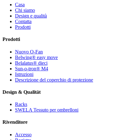
Casa
Chi siamo
Design e qualità
Contatta
Prodotti
Prodotti
Nuovo O-Fan
Belwing® easy move
Belalatus® dieci
Sun-o-tron® M4
Istruzioni
Descrizione del coperchio di protezione
Design & Qualität
Racks
SWELA Tessuto per ombrelloni
Rivenditore
Accesso