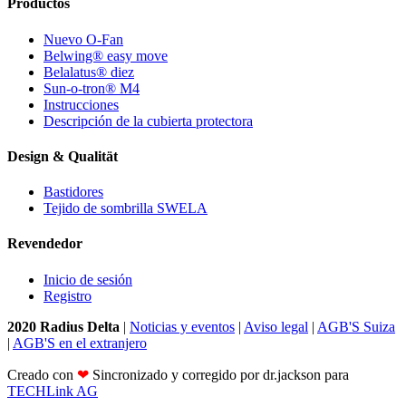
Productos
Nuevo O-Fan
Belwing® easy move
Belalatus® diez
Sun-o-tron® M4
Instrucciones
Descripción de la cubierta protectora
Design & Qualität
Bastidores
Tejido de sombrilla SWELA
Revendedor
Inicio de sesión
Registro
2020 Radius Delta
|
Noticias y eventos
|
Aviso legal
|
AGB'S Suiza
|
AGB'S en el extranjero
Creado con
❤
Sincronizado y corregido por dr.jackson para
TECHLink AG